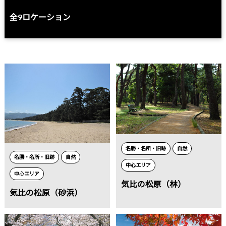
全
9
ロケーション
名勝・名所・旧跡
自然
名勝・名所・旧跡
自然
中心エリア
中心エリア
気比の松原（林）
気比の松原（砂浜）