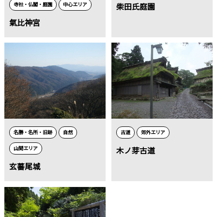
寺社・仏閣・庭園
中心エリア
柴田氏庭園
氣比神宮
名勝・名所・旧跡
自然
古道
郊外エリア
山間エリア
木ノ芽古道
玄蕃尾城