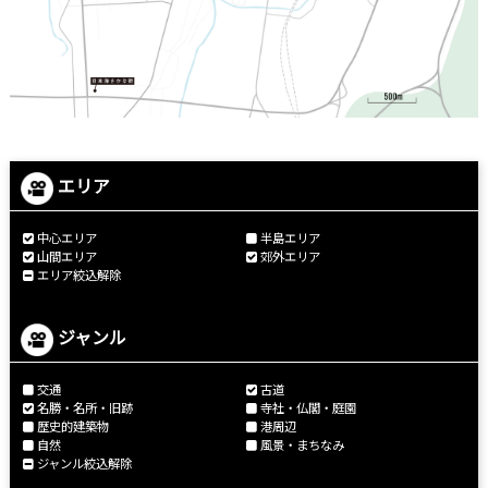
エリア
中心エリア
半島エリア
山間エリア
郊外エリア
エリア絞込解除
ジャンル
交通
古道
名勝・名所・旧跡
寺社・仏閣・庭園
歴史的建築物
港周辺
自然
風景・まちなみ
ジャンル絞込解除