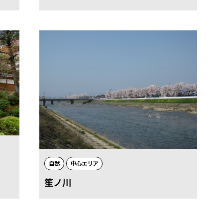
自然
中心エリア
笙ノ川