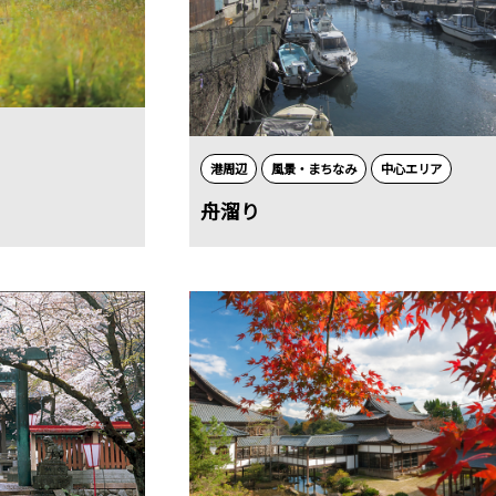
港周辺
風景・まちなみ
中心エリア
舟溜り