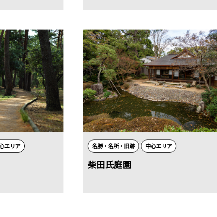
心エリア
名勝・名所・旧跡
中心エリア
柴田氏庭園