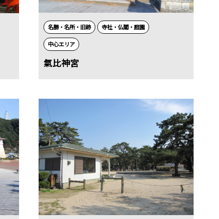
名勝・名所・旧跡
寺社・仏閣・庭園
中心エリア
氣比神宮