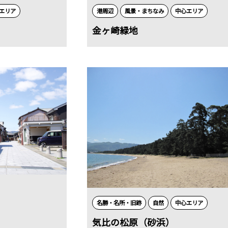
エリア
港周辺
風景・まちなみ
中心エリア
金ヶ崎緑地
名勝・名所・旧跡
自然
中心エリア
気比の松原（砂浜）