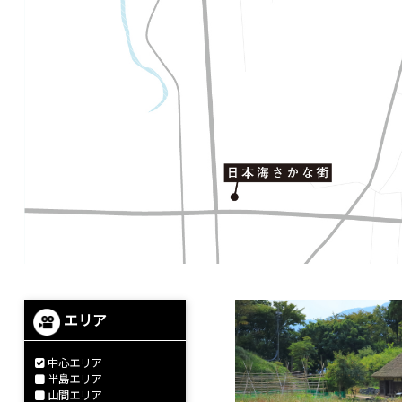
エリア
中心エリア
半島エリア
山間エリア