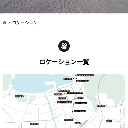
>
ロケーション
ロケーション一覧