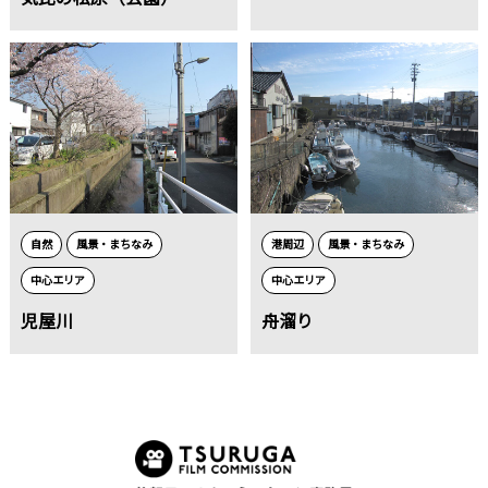
自然
風景・まちなみ
港周辺
風景・まちなみ
中心エリア
中心エリア
児屋川
舟溜り