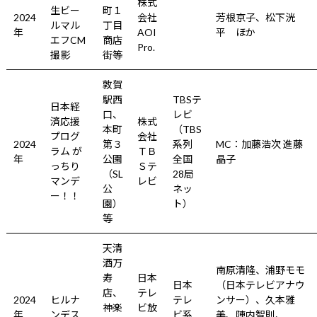
株式
生ビー
町１
2024
会社
芳根京子、松下洸
ルマル
丁目
年
AOI
平 ほか
エフCM
商店
Pro.
撮影
街等
敦賀
駅西
TBSテ
日本経
口、
レビ
済応援
株式
本町
（TBS
プログ
会社
2024
第３
系列
MC：加藤浩次 進藤
ラム が
ＴＢ
年
公園
全国
晶子
っちり
Ｓテ
（SL
28局
マンデ
レビ
公
ネッ
ー！！
園）
ト）
等
天清
酒万
南原清隆、浦野モモ
寿
日本
日本
（日本テレビアナウ
店、
テレ
2024
ヒルナ
テレ
ンサー）、久本雅
神楽
ビ放
年
ンデス
ビ系
美、陣内智則、