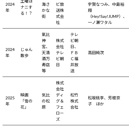
土曜は
2024
海さ
ビ放
宇賀なつみ、中島裕
ナニす
年
かな
送株
翔
る！？
街
式会
（Hey!Say!JUMP）、
社
一ノ瀬ワタル
氣比
テレ
神
株式
ビ朝
宮、
会社
日、
2024
じゅん
天清
テレ
ＦＢ
高田純次
年
散歩
酒万
ビ朝
Ｃ福
寿店
日
井放
等
送
株式
会社
映画
気比
ディ
松竹
2025
松坂桃李、芳根京
「雪の
の松
グ＆
株式
年
子 ほか
花」
原
フェ
会社
ロー
ズ