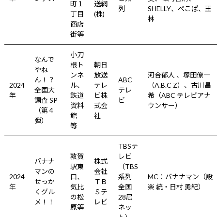
町１
送網
列
SHELLY、ぺこぱ、王
丁目
(株)
林
商店
街等
小刀
なんで
根ト
朝日
やね
ンネ
放送
河合郁人 、塚田僚一
ん！？
ABC
2024
ル、
テレ
（A.B.C Z）、古川昌
全国大
テレ
年
鉄道
ビ株
希（ABC テレビアナ
調査 SP
ビ
資料
式会
ウンサー）
（第 4
館
社
弾）
等
TBSテ
敦賀
レビ
バナナ
株式
駅東
（TBS
マンの
会社
2024
口、
系列
MC：バナナマン（設
せっか
ＴＢ
年
気比
全国
楽 統・日村 勇紀）
くグル
Ｓテ
の松
28局
メ！！
レビ
原等
ネッ