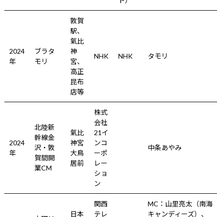
ト）
敦賀
駅、
氣比
2024
ブラタ
神
NHK
NHK
タモリ
年
モリ
宮、
高正
昆布
店等
株式
会社
北陸新
氣比
21イ
幹線金
2024
神宮
ンコ
沢・敦
中条あやみ
年
大鳥
ーポ
賀間開
居前
レー
業CM
ショ
ン
関西
MC：山里亮太（南海
日本
テレ
キャンディーズ）、