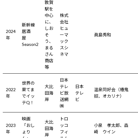
敦賀
駅を
中心
株式
に、
会社
新幹線
しお
ヒュ
2024
居酒
そ
ーマ
眞島秀和
年
屋
う、
ック
Season2
まる
スシ
さん
ネマ
商店
等
日本
世界の
大比
テレ
日本
2022
果てま
温泉同好会（椿鬼
田海
ビ放
テレ
年
でイッ
奴、オカリナ）
岸
送網
ビ
テQ！
㈱
映画
トロ
大比
2023
「おし
ッコ
小泉 孝太郎、森
田海
年
ょり
フィ
崎 ウイン
岸