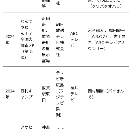
茶舗
奈、くわばたりえ
社
等
（クワバタオハラ）
疋田
なんで
舟
朝日
やね
川、
放送
河合郁人 、塚田僚一
ん！？
ABC
2024
愛発
テレ
（A.B.C Z）、古川昌
全国大
テレ
年
舟川
ビ株
希（ABC テレビアナ
調査 SP
ビ
の里
式会
ウンサー）
（第 ５
展示
社
弾）
室等
テレ
ビ新
広島
敦賀
福井
2024
西村キ
（フ
西村瑞樹（バイきん
駅東
テレ
年
ャンプ
ジテ
ぐ）
口
ビ
レビ
系
列）
アサヒ
神楽