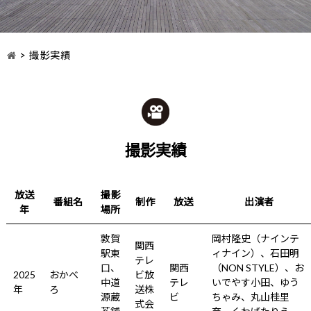
>
撮影実績
撮影実績
放送
撮影
番組名
制作
放送
出演者
年
場所
敦賀
岡村隆史（ナインテ
関西
駅東
ィナイン）、石田明
テレ
口、
関西
（NON STYLE）、お
2025
おかべ
ビ放
中道
テレ
いでやす小田、ゆう
年
ろ
送株
源蔵
ビ
ちゃみ、丸山桂里
式会