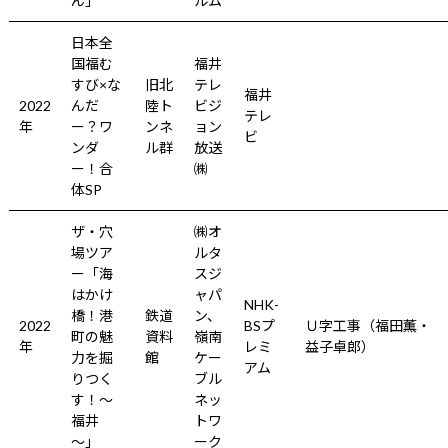
ん」
ルム
日本全
国福む
福井
すび×な
旧北
テレ
福井
2022
んだ
陸ト
ビジ
テレ
年
ー？ワ
ンネ
ョン
ビ
ンダ
ル群
放送
ー！合
㈱
体SP
ザ・穴
㈱オ
場ツア
ルタ
ー「海
スジ
はかけ
ャパ
NHK-
橋！港
鉄道
ン、
2022
BSプ
Ｕ字工事（福田薫・
町の魅
資料
嶺南
年
レミ
益子卓郎）
力を掘
館
ケー
アム
りつく
ブル
す！～
ネッ
福井
トワ
～」
ーク