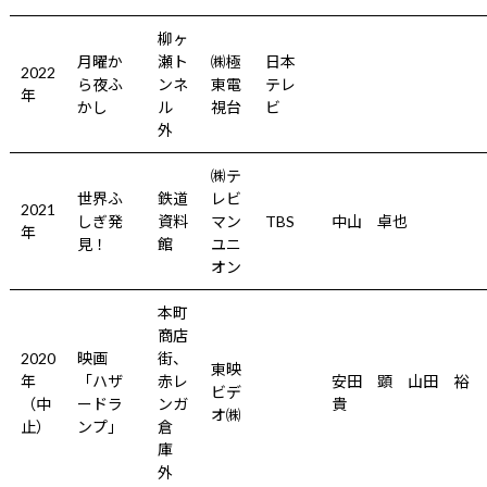
柳ヶ
月曜か
瀬ト
㈱極
日本
2022
ら夜ふ
ンネ
東電
テレ
年
かし
ル
視台
ビ
外
㈱テ
世界ふ
鉄道
レビ
2021
しぎ発
資料
マン
TBS
中山 卓也
年
見！
館
ユニ
オン
本町
商店
2020
映画
街、
東映
年
「ハザ
赤レ
安田 顕 山田 裕
ビデ
（中
ードラ
ンガ
貴
オ㈱
止）
ンプ」
倉
庫
外