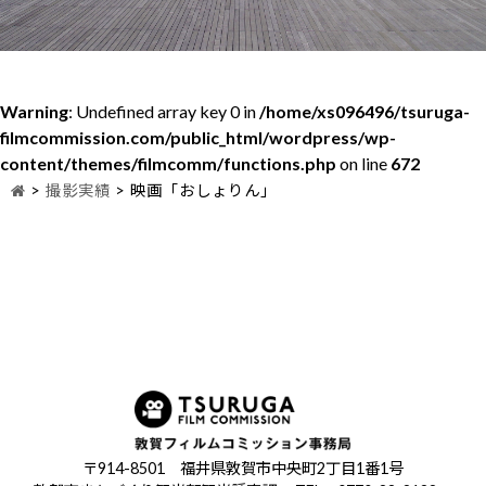
Warning
: Undefined array key 0 in
/home/xs096496/tsuruga-
filmcommission.com/public_html/wordpress/wp-
content/themes/filmcomm/functions.php
on line
672
>
撮影実績
>
映画「おしょりん」
〒914-8501 福井県敦賀市中央町2丁目1番1号